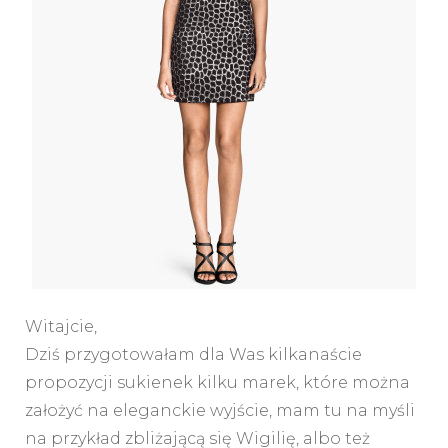
Witajcie,
Dziś przygotowałam dla Was kilkanaście
propozycji sukienek kilku marek, które można
założyć na eleganckie wyjście, mam tu na myśli
na przykład zbliżającą się Wigilię, albo też