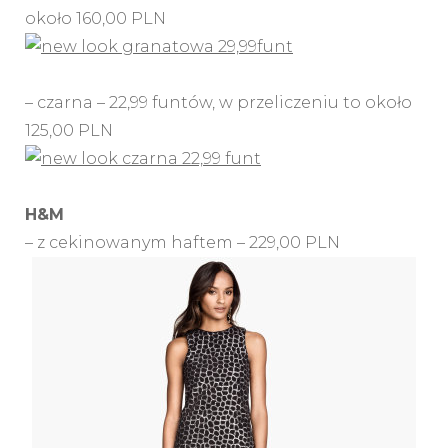
około 160,00 PLN
– czarna – 22,99 funtów, w przeliczeniu to około
125,00 PLN
H&M
– z cekinowanym haftem – 229,00 PLN