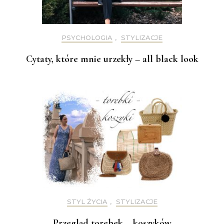
PSYCHOLOGIA
,
STYLIZACJE
Cytaty, które mnie urzekły – all black look
STYL ŻYCIA
,
STYLIZACJE
Przegląd torebek – koszyków