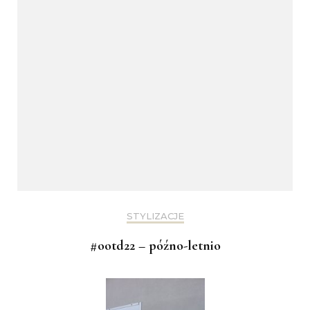
STYLIZACJE
#ootd22 – późno-letnio