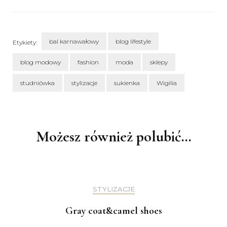
bal karnawałowy
blog lifestyle
Etykiety:
blog modowy
fashion
moda
sklepy
studniówka
stylizacje
sukienka
Wigilia
Nawigacja
wpisu
Możesz również polubić…
STYLIZACJE
Gray coat&camel shoes