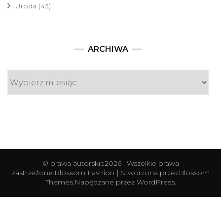
Uroda
(43)
Archiwa
ARCHIWA
© prawa autorskie2026
. Wszelkie prawa
zastrzeżone.
Blossom Fashion | Stworzona przez
Blossom
Themes
.Napędzane przez
WordPress
.