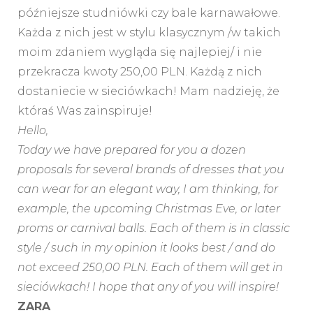
późniejsze studniówki czy bale karnawałowe.
Każda z nich jest w stylu klasycznym /w takich
moim zdaniem wygląda się najlepiej/ i nie
przekracza kwoty 250,00 PLN. Każdą z nich
dostaniecie w sieciówkach! Mam nadzieję, że
któraś Was zainspiruje!
Hello,
Today we have prepared for you a dozen
proposals for several brands of dresses that you
can wear for an elegant way, I am thinking, for
example, the upcoming Christmas Eve, or later
proms or carnival balls. Each of them is in classic
style / such in my opinion it looks best / and do
not exceed 250,00 PLN. Each of them will get in
sieciówkach! I hope that any of you will inspire!
ZARA