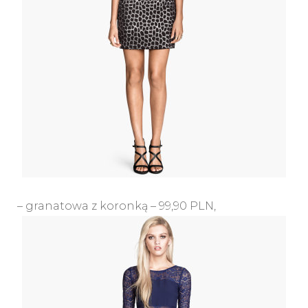
– granatowa z koronką – 99,90 PLN,