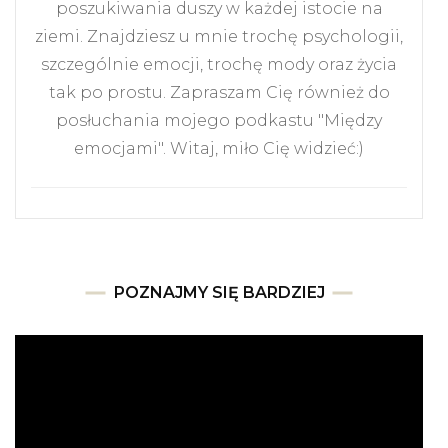
poszukiwania duszy w każdej istocie na
ziemi. Znajdziesz u mnie trochę psychologii,
szczególnie emocji, trochę mody oraz życia
tak po prostu. Zapraszam Cię również do
posłuchania mojego podkastu "Między
emocjami". Witaj, miło Cię widzieć:)
POZNAJMY SIĘ BARDZIEJ
Odtwarzacz
video