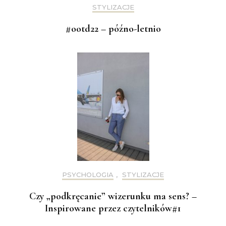
STYLIZACJE
#ootd22 – późno-letnio
PSYCHOLOGIA
,
STYLIZACJE
Czy „podkręcanie” wizerunku ma sens? –
Inspirowane przez czytelników#1