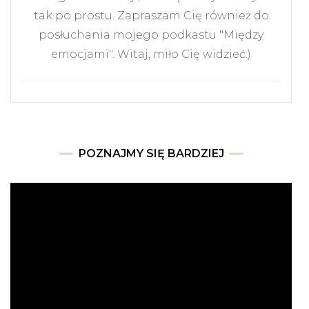
tak po prostu. Zapraszam Cię również do
posłuchania mojego podkastu "Między
emocjami". Witaj, miło Cię widzieć:)
POZNAJMY SIĘ BARDZIEJ
Odtwarzacz
video