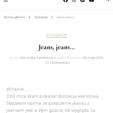
Strona główna
Stylizacje
Jeans, jeans…
STYLIZACJE
Jeans, jeans…
przez
Weronika Sienkiewicz
zaktualizowano
26 maja 2014
do
1 komentarz
Jeans,
jeans…
Witajcie,
Dziś chcę Wam pokazać stylizację jeans’ową.
Słyszałam opinie, ze połączenie jeansu z
jeansem jest w złym guście, źle wygląda. Ja