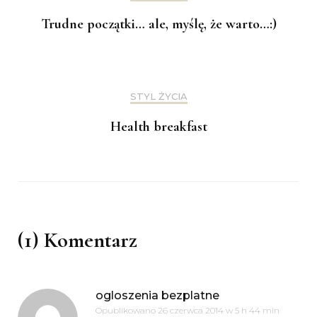
Trudne początki… ale, myślę, że warto…:)
STYL ŻYCIA
Health breakfast
(1) Komentarz
ogloszenia bezplatne
Opublikowano
26 czerwca 2014 w 5 h 44 min