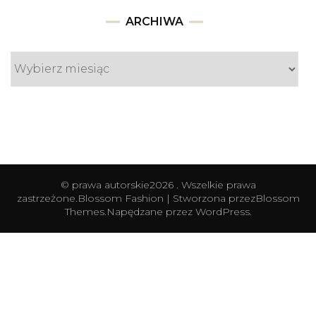
Archiwa
ARCHIWA
© prawa autorskie2026
. Wszelkie prawa
zastrzeżone.
Blossom Fashion | Stworzona przez
Blossom
Themes
.Napędzane przez
WordPress
.