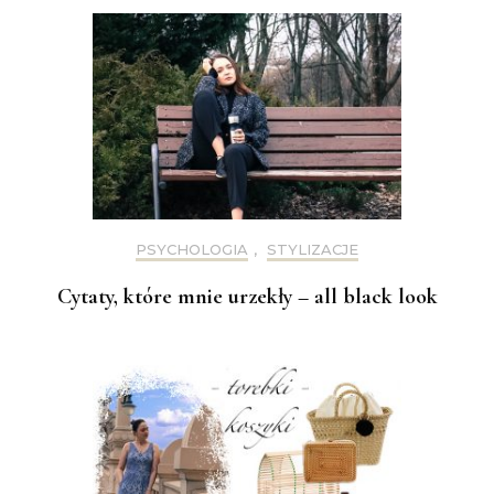
PSYCHOLOGIA
,
STYLIZACJE
Cytaty, które mnie urzekły – all black look