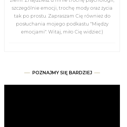
ziemi. Znajdziesz u mnie trochę psychologii,
szczególnie emocji, trochę mody oraz życia
tak po prostu. Zapraszam Cię również do
posłuchania mojego podkastu "Między
emocjami". Witaj, miło Cię widzieć:)
POZNAJMY SIĘ BARDZIEJ
Odtwarzacz
video