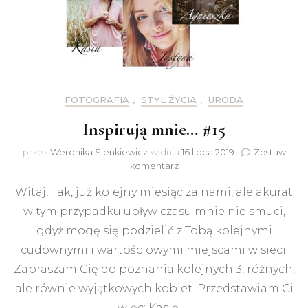
FOTOGRAFIA
,
STYL ŻYCIA
,
URODA
Inspirują mnie… #15
przez
Weronika Sienkiewicz
w dniu
16 lipca 2019
Zostaw
do
komentarz
Inspirują
Witaj, Tak, już kolejny miesiąc za nami, ale akurat
mnie…
#15
w tym przypadku upływ czasu mnie nie smuci,
gdyż mogę się podzielić z Tobą kolejnymi
cudownymi i wartościowymi miejscami w sieci.
Zapraszam Cię do poznania kolejnych 3, różnych,
ale równie wyjątkowych kobiet. Przedstawiam Ci
więc: Kasię, …