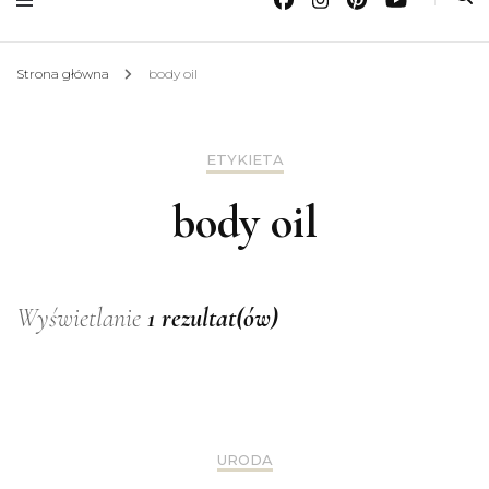
Strona główna
body oil
ETYKIETA
body oil
Wyświetlanie
1 rezultat(ów)
URODA