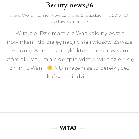
Beauty news#6
przez
Weronika Sienkiewicz
w dniu
21 października 2015
do
Zostaw komentarz
Beauty
Witajcie! Dziś mam dla Was kolejny post z
news#6
nowinkami do pielęgnacji ciała i włosów. Zawsze
pokazuję Wam kosmetyki, które sama używam i
które akurat u mnie się sprawdzają, więc dzielę się
z nimi z Wami
A tym razem są to perełki, bez
których nigdzie …
WITAJ