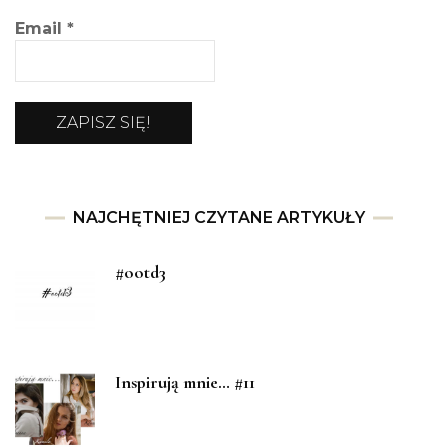
Email
*
NAJCHĘTNIEJ CZYTANE ARTYKUŁY
#ootd3
Inspirują mnie… #11