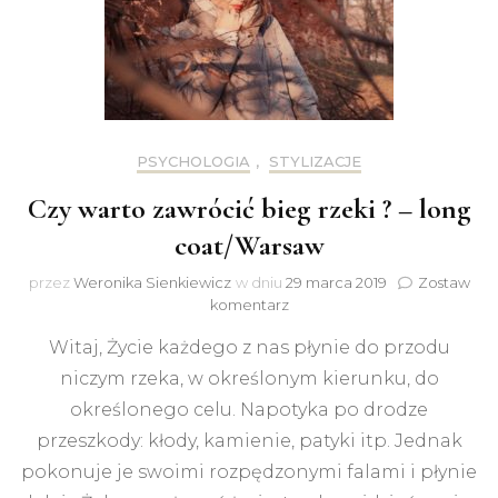
PSYCHOLOGIA
,
STYLIZACJE
Czy warto zawrócić bieg rzeki ? – long
coat/Warsaw
przez
Weronika Sienkiewicz
w dniu
29 marca 2019
Zostaw
do
komentarz
Czy
Witaj, Życie każdego z nas płynie do przodu
warto
zawrócić
niczym rzeka, w określonym kierunku, do
bieg
określonego celu. Napotyka po drodze
rzeki
?
przeszkody: kłody, kamienie, patyki itp. Jednak
–
pokonuje je swoimi rozpędzonymi falami i płynie
long