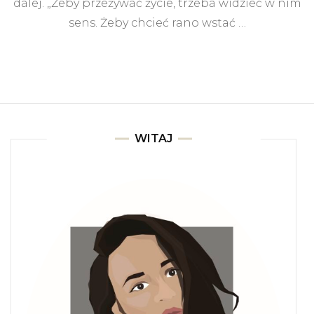
dalej. „Żeby przeżywać życie, trze­ba widzieć w nim
coat/Warsaw
sens. Żeby chcieć ra­no wstać …
WITAJ