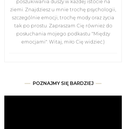
poszukiwania duszy w każdej istocie na
ziemi. Znajdziesz u mnie trochę psychologii,
szczególnie emocji, trochę mody oraz życia
tak po prostu. Zapraszam Cię również do
posłuchania mojego podkastu "Między
emocjami". Witaj, miło Cię widzieć:)
POZNAJMY SIĘ BARDZIEJ
Odtwarzacz
video