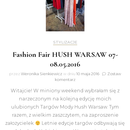
STYLIZACJE
Fashion Fair HUSH WARSAW 07-
08.05.2016
przez
Weronika Sienkiewicz
w dniu
10 maja 2016
Zostaw
do
komentarz
Fashion
Witajcie! W miniony weekend wybrałam się z
Fair
HUSH
narzeczonym na kolejną edycję moich
WARSAW
ulubionych Targów Mody Hush Warsaw. Tym
07-
08.05.2016
razem, z wielkim zaszczytem, na zaproszenie
założycielek
Letnie edycje targów odbywają się