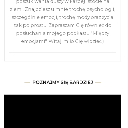
poszukiwania duszy w każdej istocie na
ziemi. Znajdziesz u mnie trochę psychologii,
szczególnie emocji, trochę mody oraz życia
tak po prostu. Zapraszam Cię również do
posłuchania mojego podkastu "Między
emocjami". Witaj, miło Cię widzieć:)
POZNAJMY SIĘ BARDZIEJ
Odtwarzacz
video