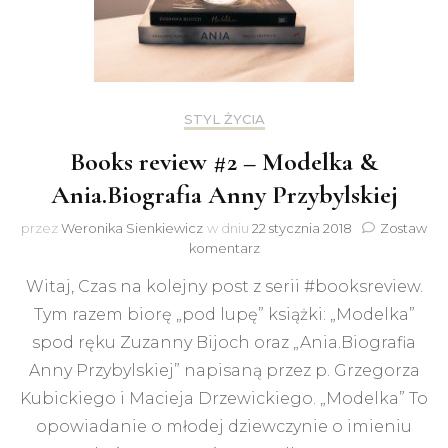
STYL ŻYCIA
Books review #2 – Modelka &
Ania.Biografia Anny Przybylskiej
przez
Weronika Sienkiewicz
w dniu
22 stycznia 2018
Zostaw
do
komentarz
Books
Witaj, Czas na kolejny post z serii #booksreview.
review
#2
Tym razem biorę „pod lupę” książki: „Modelka”
–
spod ręku Zuzanny Bijoch oraz „Ania.Biografia
Modelka
&
Anny Przybylskiej” napisaną przez p. Grzegorza
Ania.Biografia
Kubickiego i Macieja Drzewickiego. „Modelka” To
Anny
opowiadanie o młodej dziewczynie o imieniu
Przybylskiej