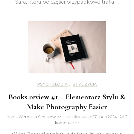
Sara, która po części przypadkowo trafia …
PSYCHOLOGIA
,
STYL ŻYCIA
Books review #1 – Elementarz Stylu &
Make Photography Easier
przez
Weronika Sienkiewicz
zaktualizowano
17 lipca 2024
2
do
komentarze
Books