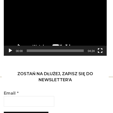
Odtwarzacz
video
00:00
04:24
ZOSTAŃ NA DŁUŻEJ, ZAPISZ SIĘ DO
NEWSLETTER’A
Email
*