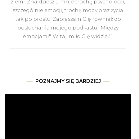
ziemi. Znajdziesz u mnie trochę psychologii,
szczególnie emocji, trochę mody oraz życia
tak po prostu. Zapraszam Cię również do
posłuchania mojego podkastu "Między
emocjami". Witaj, miło Cię widzieć:)
POZNAJMY SIĘ BARDZIEJ
Odtwarzacz
video