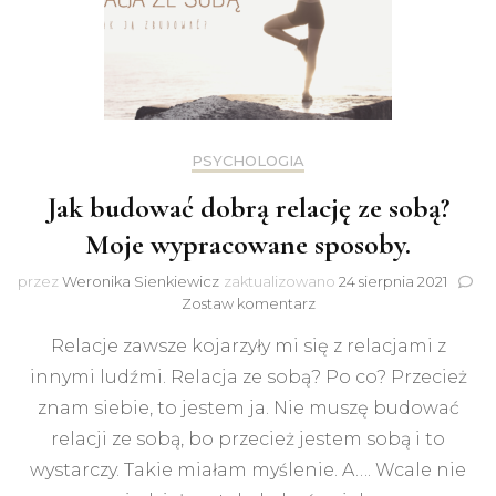
PSYCHOLOGIA
Jak budować dobrą relację ze sobą?
Moje wypracowane sposoby.
przez
Weronika Sienkiewicz
zaktualizowano
24 sierpnia 2021
do
Zostaw komentarz
Jak
Relacje zawsze kojarzyły mi się z relacjami z
budować
dobrą
innymi ludźmi. Relacja ze sobą? Po co? Przecież
relację
znam siebie, to jestem ja. Nie muszę budować
ze
sobą?
relacji ze sobą, bo przecież jestem sobą i to
Moje
wystarczy. Takie miałam myślenie. A…. Wcale nie
wypracowane