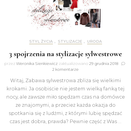
STYL ŻYCIA
,
STYLIZACJE
,
URODA
3 spojrzenia na stylizacje sylwestrowe
przez
Weronika Sienkiewicz
zaktualizowano
29 grudnia 2018
do
2 komentarze
3
Witaj, Zabawa sylwestrowa zbliża się wielkimi
spojrzenia
na
krokami. Ja osobiście nie jestem wielką fanką tej
stylizacje
nocy, ale zawsze miło spędzam czas na domówce
sylwestrowe
ze znajomymi, a przecież każda okazja do
spotkania się z ludźmi, z którymi lubię spędzać
czas jest dobra, prawda? Pewnie część z Was …