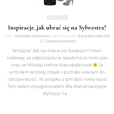
STYLIZACJE
Inspiracje_jak ubrać się na Sylwestra?
przez
Weronika Sienkiewicz
zaktualizowano
8 października 2015
do
Zostaw komentarz
Inspiracje_jak
Witajcie! Jak się macie po Świętach? Mam
ubrać
się
nadzieję, że odpoczęliście, spędziliście miło czas
na
oraz, że Mikołaj trafnie Was obdarował
Ja
Sylwestra?
wróciłam wczoraj z bajki i pomału wracam do
rzeczywistości. W związku z tym dziś nowy wpis!
Tym razem przygotowałam dla Was propozycje
stylizacji na …