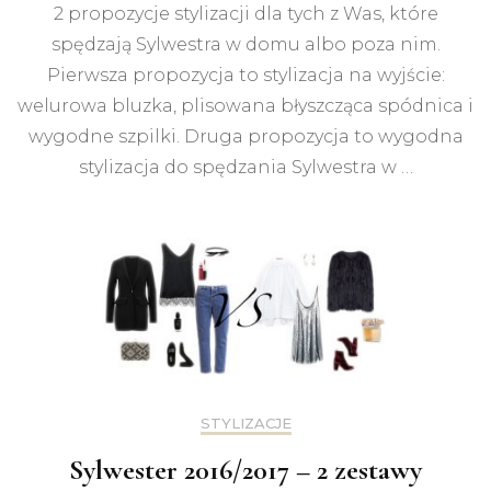
domu
2 propozycje stylizacji dla tych z Was, które
czy
spędzają Sylwestra w domu albo poza nim.
poza
nim?
Pierwsza propozycja to stylizacja na wyjście:
–
welurowa bluzka, plisowana błyszcząca spódnica i
stylizacyjne
wygodne szpilki. Druga propozycja to wygodna
inspiracje
stylizacja do spędzania Sylwestra w …
STYLIZACJE
Sylwester 2016/2017 – 2 zestawy