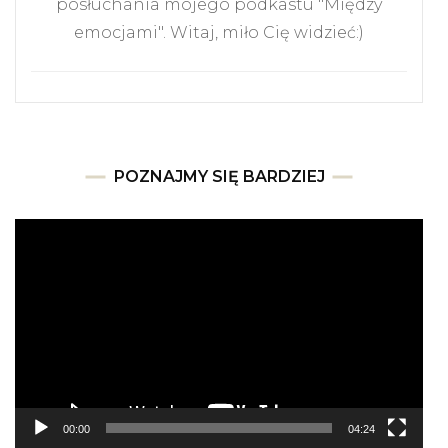
posłuchania mojego podkastu "Między
emocjami". Witaj, miło Cię widzieć:)
POZNAJMY SIĘ BARDZIEJ
Odtwarzacz
video
00:00
04:24