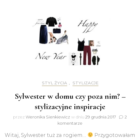
STYL ŻYCIA
,
STYLIZACJE
Sylwester w domu czy poza nim? –
stylizacyjne inspiracje
przez
Weronika Sienkiewicz
w dniu
29 grudnia 2017
2
do
komentarze
Sylwester
Witaj, Sylwester tuż za rogiem…
Przygotowałam
w