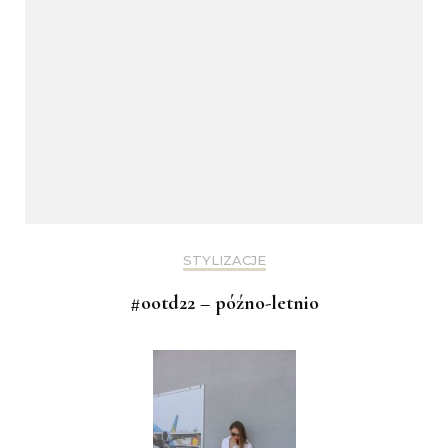
STYLIZACJE
#ootd22 – późno-letnio