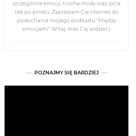
szczególnie emocji, trochę mody oraz życia
tak po prostu. Zapraszam Cię również do
posłuchania mojego podkastu "Między
emocjami". Witaj, miło Cię widzieć:)
POZNAJMY SIĘ BARDZIEJ
Odtwarzacz
video