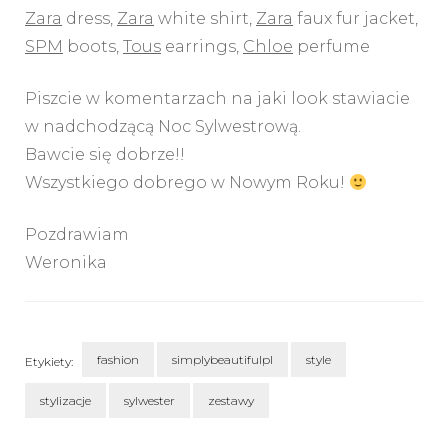
Zara
dress,
Zara
white shirt,
Zara
faux fur jacket,
SPM
boots,
Tous
earrings,
Chloe
perfume
Piszcie w komentarzach na jaki look stawiacie
w nadchodzącą Noc Sylwestrową.
Bawcie się dobrze!!
Wszystkiego dobrego w Nowym Roku!
Pozdrawiam
Weronika
fashion
simplybeautifulpl
style
Etykiety:
stylizacje
sylwester
zestawy
Nawigacja