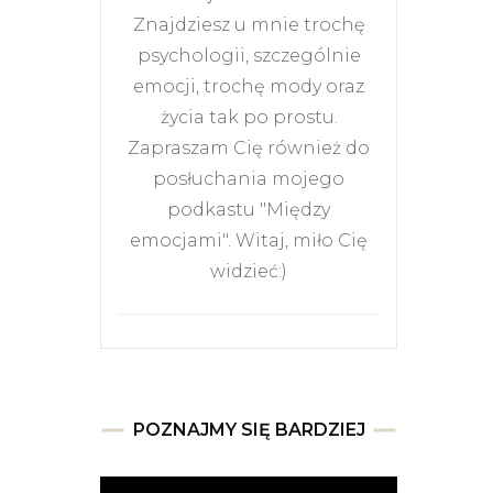
Znajdziesz u mnie trochę
psychologii, szczególnie
emocji, trochę mody oraz
życia tak po prostu.
Zapraszam Cię również do
posłuchania mojego
podkastu "Między
emocjami". Witaj, miło Cię
widzieć:)
POZNAJMY SIĘ BARDZIEJ
Odtwarzacz