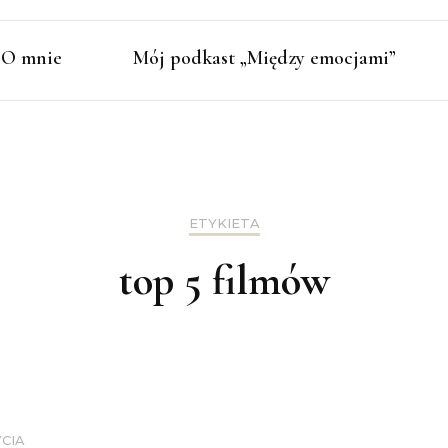
O mnie
Mój podkast „Między emocjami”
ETYKIETA
top 5 filmów
YCIA