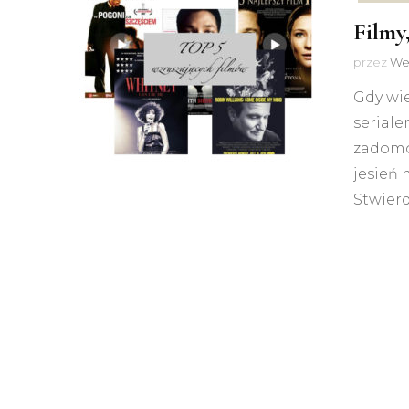
Filmy
przez
We
Gdy wie
seriale
zadomow
jesień 
Stwierd