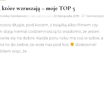
, które wzruszają – moje TOP 5
ronika Sienkiewicz
zaktualizowano
20 listopada 2019
1 komentarz
czory długie, pod kocem, z książką albo filmem czy
m stają niemal codziennością to wiadomo, że jesień
iła się na dobre. Każda poru roku ma coś w sobie, a
ma to do siebie, że woła nas pod koc
dosłownie!
ziłam więc, że …