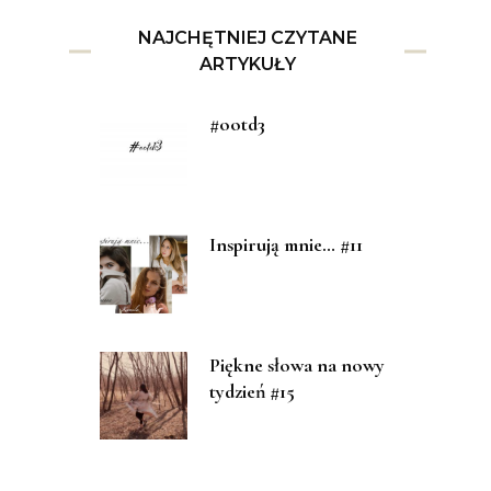
NAJCHĘTNIEJ CZYTANE
ARTYKUŁY
#ootd3
Inspirują mnie… #11
Piękne słowa na nowy
tydzień #15