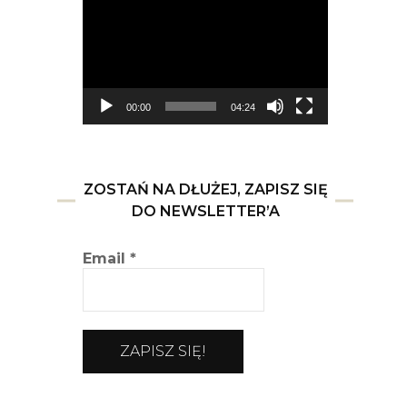
video
00:00
04:24
ZOSTAŃ NA DŁUŻEJ, ZAPISZ SIĘ
DO NEWSLETTER’A
Email
*