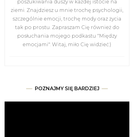
poszukiwania duszy w każdej istocie na
ziemi. Znajdziesz u mnie trochę psychologii,
szczególnie emocji, trochę mody oraz życia
tak po prostu. Zapraszam Cię również do
posłuchania mojego podkastu "Między
emocjami". Witaj, miło Cię widzieć:)
POZNAJMY SIĘ BARDZIEJ
Odtwarzacz
video