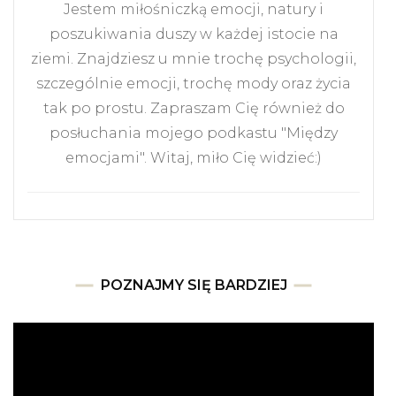
Jestem miłośniczką emocji, natury i
poszukiwania duszy w każdej istocie na
ziemi. Znajdziesz u mnie trochę psychologii,
szczególnie emocji, trochę mody oraz życia
tak po prostu. Zapraszam Cię również do
posłuchania mojego podkastu "Między
emocjami". Witaj, miło Cię widzieć:)
POZNAJMY SIĘ BARDZIEJ
Odtwarzacz
video