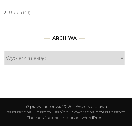
Uroda
(43)
Archiwa
ARCHIWA
© prawa autorskie2026
. Wszelkie prawa
zastrzeżone.
Blossom Fashion | Stworzona przez
Blossom
Themes
.Napędzane przez
WordPress
.