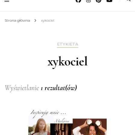
Strona główna
xykociel
ETYKIETA
xykociel
Wyświetlanie
1 rezultat(ów)