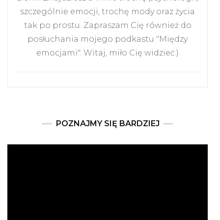
szczególnie emocji, trochę mody oraz życia
tak po prostu. Zapraszam Cię również do
posłuchania mojego podkastu "Między
emocjami". Witaj, miło Cię widzieć:)
POZNAJMY SIĘ BARDZIEJ
Odtwarzacz
video