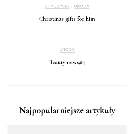
STYL ŻYCIA
,
URODA
Christmas gifts for him
URODA
Beauty news#4
Najpopularniejsze artykuły