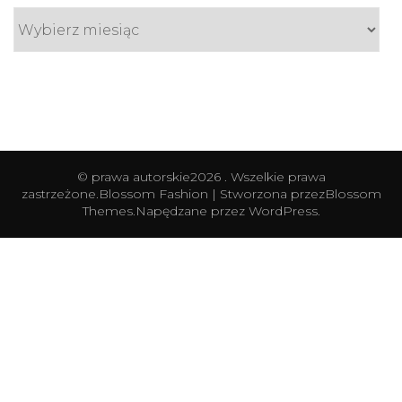
© prawa autorskie2026
. Wszelkie prawa
zastrzeżone.
Blossom Fashion | Stworzona przez
Blossom
Themes
.Napędzane przez
WordPress
.