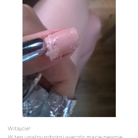
Witajcie!
W ten upalny sobotni wieczór macie pewnie