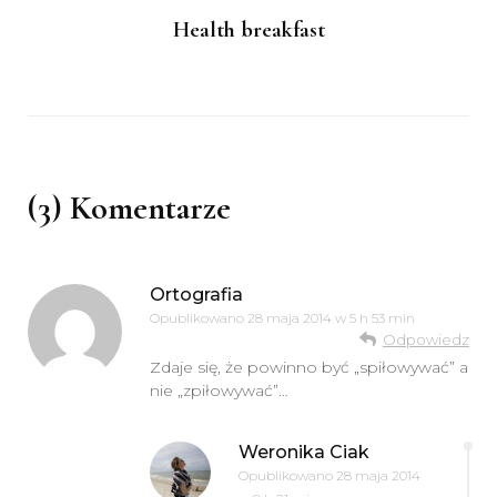
Health breakfast
(3) Komentarze
Ortografia
Opublikowano
28 maja 2014 w 5 h 53 min
Odpowiedz
Zdaje się, że powinno być „spiłowywać” a
nie „zpiłowywać”…
Weronika Ciak
Opublikowano
28 maja 2014