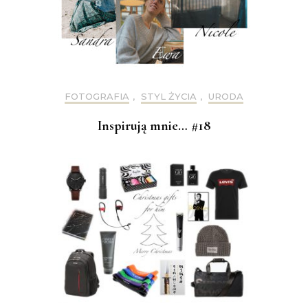
FOTOGRAFIA
,
STYL ŻYCIA
,
URODA
Inspirują mnie… #18