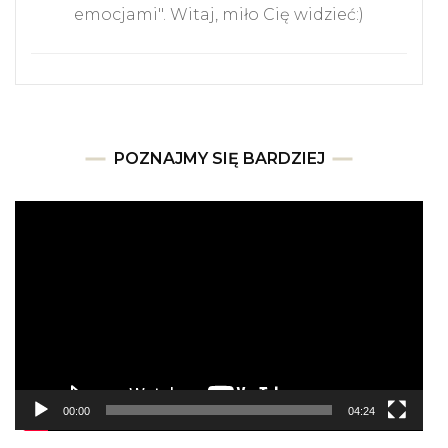
emocjami". Witaj, miło Cię widzieć:)
POZNAJMY SIĘ BARDZIEJ
Odtwarzacz
video
00:00
04:24