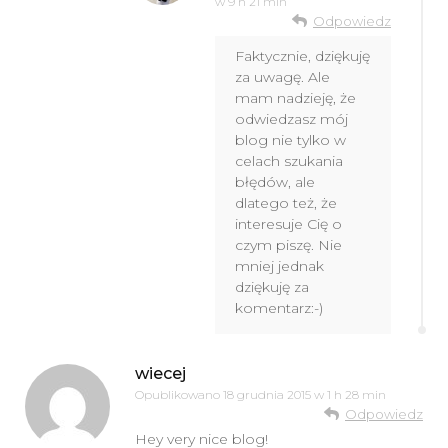
w 9 h 21 min
Odpowiedz
Faktycznie, dziękuję
za uwagę. Ale
mam nadzieję, że
odwiedzasz mój
blog nie tylko w
celach szukania
błędów, ale
dlatego też, że
interesuje Cię o
czym piszę. Nie
mniej jednak
dziękuję za
komentarz:-)
wiecej
Opublikowano
18 grudnia 2015 w 1 h 28 min
Odpowiedz
Hey very nice blog!