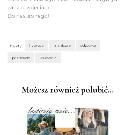
wraz ze zdjęciami.
Do następnego!
hybryda
manicure
odżywka
Etykiety:
paznokcie
usuwanie
Nawigacja
wpisu
Możesz również polubić…