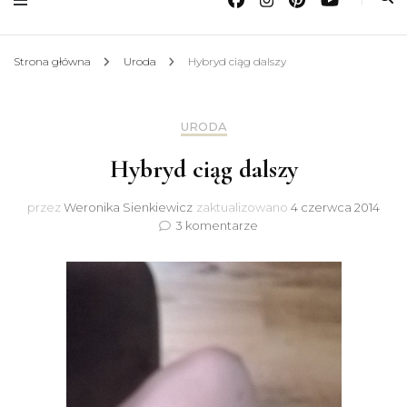
Strona główna
Uroda
Hybryd ciąg dalszy
URODA
Hybryd ciąg dalszy
przez
Weronika Sienkiewicz
zaktualizowano
4 czerwca 2014
do
3 komentarze
Hybryd
ciąg
dalszy