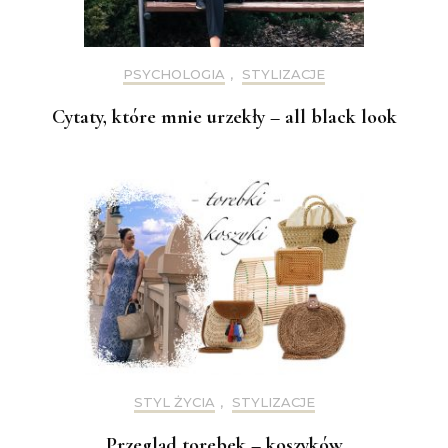
PSYCHOLOGIA
,
STYLIZACJE
Cytaty, które mnie urzekły – all black look
STYL ŻYCIA
,
STYLIZACJE
Przegląd torebek – koszyków