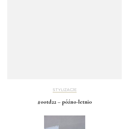
STYLIZACJE
#ootd22 – późno-letnio