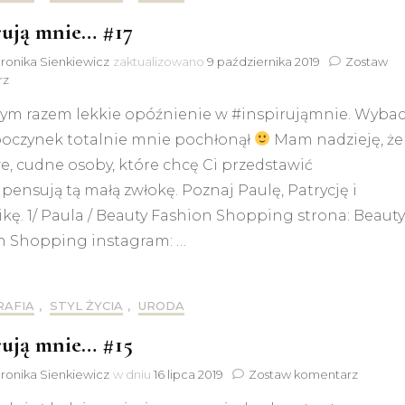
rują mnie… #17
ronika Sienkiewicz
zaktualizowano
9 października 2019
Zostaw
do
rz
Inspirują
Tym razem lekkie opóźnienie w #inspirująmnie. Wybac
mnie…
#17
poczynek totalnie mnie pochłonął
Mam nadzieję, że
e, cudne osoby, które chcę Ci przedstawić
ensują tą małą zwłokę. Poznaj Paulę, Patrycję i
ę. 1/ Paula / Beauty Fashion Shopping strona: Beauty
n Shopping instagram: …
RAFIA
,
STYL ŻYCIA
,
URODA
rują mnie… #15
do
ronika Sienkiewicz
w dniu
16 lipca 2019
Zostaw komentarz
Inspirują