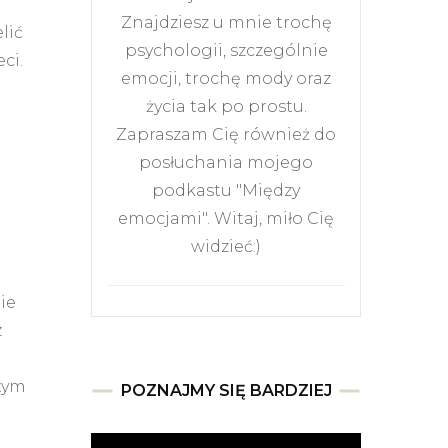
Znajdziesz u mnie trochę
lić
psychologii, szczególnie
ci.
emocji, trochę mody oraz
życia tak po prostu.
Zapraszam Cię również do
posłuchania mojego
podkastu "Między
emocjami". Witaj, miło Cię
widzieć:)
ie
z
 tym
POZNAJMY SIĘ BARDZIEJ
Odtwarzacz