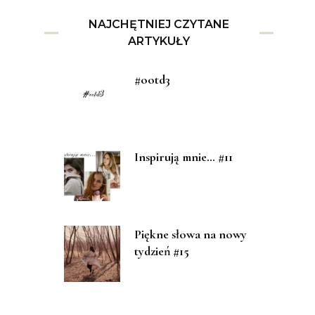
NAJCHĘTNIEJ CZYTANE
ARTYKUŁY
#ootd3
Inspirują mnie… #11
Piękne słowa na nowy
tydzień #15