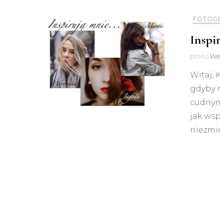
FOTOG
Inspi
przez
We
Witaj, 
gdyby n
cudnymi
jak wsp
niezmie