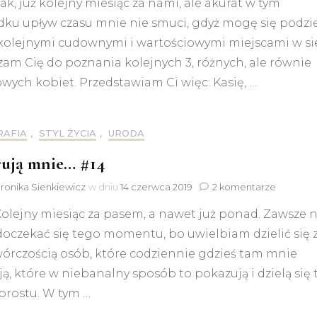
Tak, już kolejny miesiąc za nami, ale akurat w tym
mnie…
#15
dku upływ czasu mnie nie smuci, gdyż mogę się podzie
 kolejnymi cudownymi i wartościowymi miejscami w sie
am Cię do poznania kolejnych 3, różnych, ale równie
wych kobiet. Przedstawiam Ci więc: Kasię, …
RAFIA
,
STYL ŻYCIA
,
URODA
rują mnie… #14
do
ronika Sienkiewicz
w dniu
14 czerwca 2019
2 komentarze
Inspirują
Kolejny miesiąc za pasem, a nawet już ponad. Zawsze n
mnie…
#14
oczekać się tego momentu, bo uwielbiam dzielić się 
wórczością osób, które codziennie gdzieś tam mnie
ją, które w niebanalny sposób to pokazują i dzielą się
prostu. W tym …