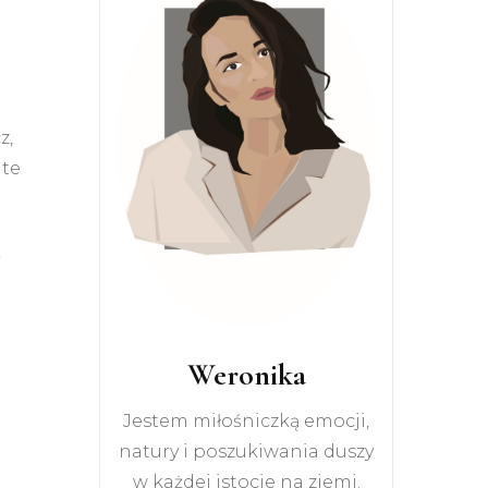
z,
 te
Weronika
Jestem miłośniczką emocji,
natury i poszukiwania duszy
w każdej istocie na ziemi.