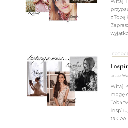
Witaj, 
przypa
z Tobą
Zaprasz
wyjątko
FOTOG
Inspi
przez
We
Witaj, 
mogę d
Tobą t
inspiru
tak po 