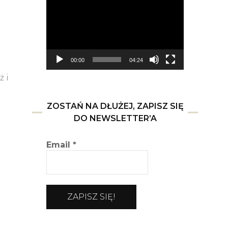
video
00:00
04:24
ż i
ZOSTAŃ NA DŁUŻEJ, ZAPISZ SIĘ
DO NEWSLETTER’A
Email
*