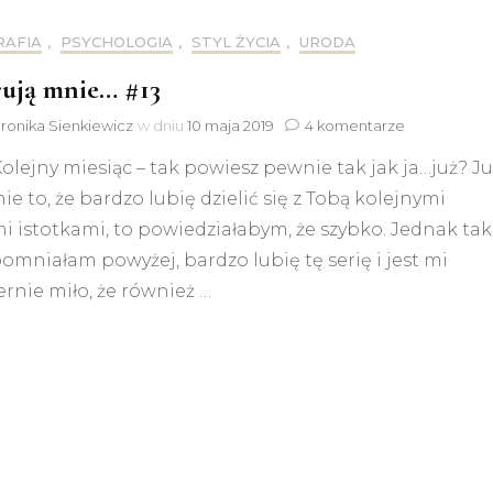
RAFIA
,
PSYCHOLOGIA
,
STYL ŻYCIA
,
URODA
rują mnie… #13
do
ronika Sienkiewicz
w dniu
10 maja 2019
4 komentarze
Inspirują
Kolejny miesiąc – tak powiesz pewnie tak jak ja…już? Ju
mnie…
#13
ie to, że bardzo lubię dzielić się z Tobą kolejnymi
 istotkami, to powiedziałabym, że szybko. Jednak tak
omniałam powyżej, bardzo lubię tę serię i jest mi
rnie miło, że również …