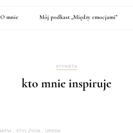
O mnie
Mój podkast „Między emocjami”
ETYKIETA
kto mnie inspiruje
RAFIA
,
STYL ŻYCIA
,
URODA