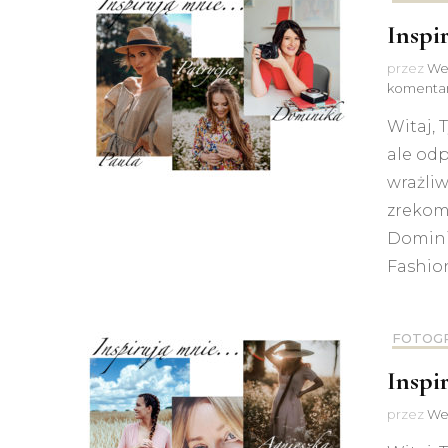
Inspi
przez
We
komenta
Witaj, 
ale od
wrażliw
zrekomp
Dominik
Fashio
FOTOG
Inspi
przez
We